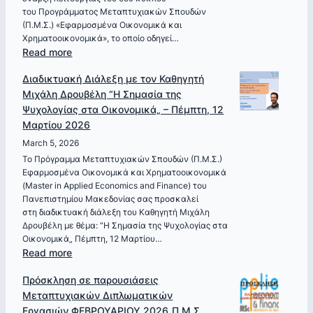
του Προγράμματος Μεταπτυχιακών Σπουδών
(Π.Μ.Σ.) «Εφαρμοσμένα Οικονομικά και
Χρηματοοικονομικά», το οποίο οδηγεί…
:
Read more
Έναρξη
Διαδικτυακή Διάλεξη με τον Καθηγητή
Υποβολής
Μιχάλη Δρουβέλη “Η Σημασία της
Αιτήσεων
Ψυχολογίας στα Οικονομικά„ – Πέμπτη, 12
για
Μαρτίου 2026
εισαγωγή
στο
March 5, 2026
Π.Μ.Σ.
Το Πρόγραμμα Μεταπτυχιακών Σπουδών (Π.Μ.Σ.)
Εφαρμοσμένα Οικονομικά και Χρηματοοικονομικά
Εφαρμοσμένα
(Master in Applied Economics and Finance) του
Οικονομικά
Πανεπιστημίου Μακεδονίας σας προσκαλεί
και
στη διαδικτυακή διάλεξη του Καθηγητή Μιχάλη
Χρηματοοικονομικά
Δρουβέλη με θέμα: “Η Σημασία της Ψυχολογίας στα
για
Οικονομικά„ Πέμπτη, 12 Μαρτίου…
το
:
Read more
Ακαδημαϊκό
Διαδικτυακή
Πρόσκληση σε παρουσιάσεις
Έτος
Διάλεξη
Μεταπτυχιακών Διπλωματικών
2026-
με
Εργασιών_ΦΕΒΡΟΥΑΡΙΟΥ 2026_Π.Μ.Σ.
2027