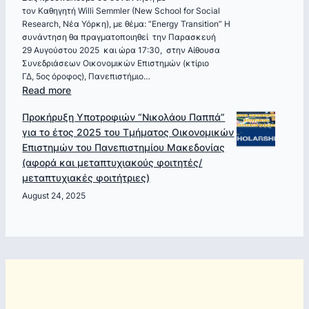
τον Καθηγητή Willi Semmler (New School for Social
Γιαννίτση:
Research, Νέα Υόρκη), με θέμα: “Energy Transition” Η
“
συνάντηση θα πραγματοποιηθεί την Παρασκευή
Ελλάδα
29 Αυγούστου 2025 και ώρα 17:30, στην Αίθουσα
1953-
Συνεδριάσεων Οικονομικών Επιστημών (κτίριο
2024
ΓΔ, 5ος όροφος), Πανεπιστήμιο…
–
:
Read more
Χρόνος
Πρόσκληση
Προκήρυξη Υποτροφιών “Νικολάου Παππά”
και
σε
για το έτος 2025 του Τμήματος Οικονομικών
Πολιτική
συνάντηση
Επιστημών του Πανεπιστημίου Μακεδονίας
Οικονομία
με
(αφορά και μεταπτυχιακούς φοιτητές/
„
τον
μεταπτυχιακές φοιτήτριες)
Καθηγητή
Willi
August 24, 2025
Semmler_”Energy
Transition”_Παρασκευή
29/8
και
ώρα
17:30