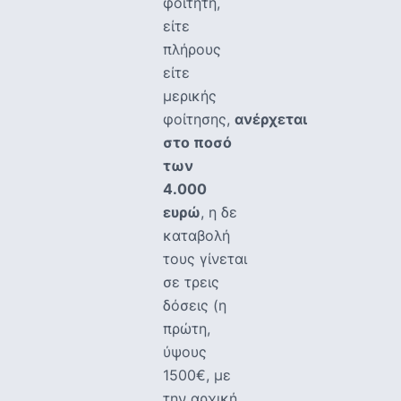
φοιτητή,
είτε
πλήρους
είτε
μερικής
φοίτησης,
ανέρχεται
στο ποσό
των
4.000
ευρώ
, η δε
καταβολή
τους γίνεται
σε τρεις
δόσεις (η
πρώτη,
ύψους
1500€, με
την αρχική