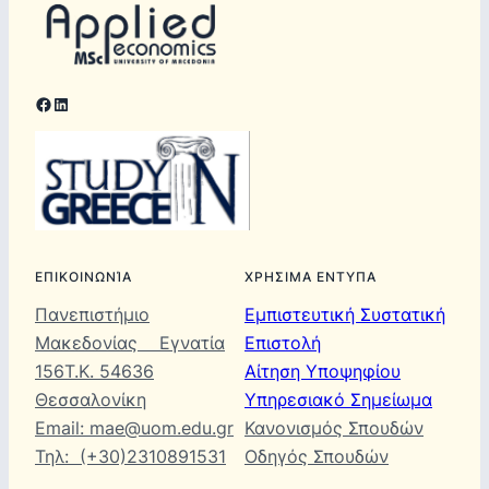
Facebook
LinkedIn
ΕΠΙΚΟΙΝΩΝΊΑ
ΧΡΗΣΙΜΑ ΕΝΤΥΠΑ
Πανεπιστήμιο
Εμπιστευτική Συστατική
Μακεδονίας Εγνατία
Επιστολή
156Τ.Κ. 54636
Αίτηση Υποψηφίου
Θεσσαλονίκη
Υπηρεσιακό Σημείωμα
Email: mae@uom.edu.gr
Κανονισμός Σπουδών
Τηλ: (+30)2310891531
Οδηγός Σπουδών