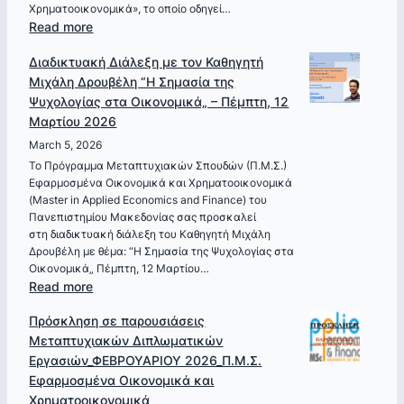
Χρηματοοικονομικά», το οποίο οδηγεί…
:
Read more
Έναρξη
Διαδικτυακή Διάλεξη με τον Καθηγητή
Υποβολής
Μιχάλη Δρουβέλη “Η Σημασία της
Αιτήσεων
Ψυχολογίας στα Οικονομικά„ – Πέμπτη, 12
για
Μαρτίου 2026
εισαγωγή
στο
March 5, 2026
Π.Μ.Σ.
Το Πρόγραμμα Μεταπτυχιακών Σπουδών (Π.Μ.Σ.)
Εφαρμοσμένα Οικονομικά και Χρηματοοικονομικά
Εφαρμοσμένα
(Master in Applied Economics and Finance) του
Οικονομικά
Πανεπιστημίου Μακεδονίας σας προσκαλεί
και
στη διαδικτυακή διάλεξη του Καθηγητή Μιχάλη
Χρηματοοικονομικά
Δρουβέλη με θέμα: “Η Σημασία της Ψυχολογίας στα
για
Οικονομικά„ Πέμπτη, 12 Μαρτίου…
το
:
Read more
Ακαδημαϊκό
Διαδικτυακή
Πρόσκληση σε παρουσιάσεις
Έτος
Διάλεξη
Μεταπτυχιακών Διπλωματικών
2026-
με
Εργασιών_ΦΕΒΡΟΥΑΡΙΟΥ 2026_Π.Μ.Σ.
2027
τον
Εφαρμοσμένα Οικονομικά και
Καθηγητή
Χρηματοοικονομικά