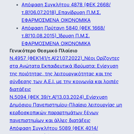
Απόφαση Συγκλήτου 4878 (ΦΕΚ 2668/
τ.Β’/06.07.2018)_Επανίδρυση Π.Μ.Σ.
ΕΦΑΡΜΟΣΜΕΝΑ ΟΙΚΟΝΟΜΙΚΑ
Απόφαση Πρύτανη 5840 (ΦΕΚ 1668/
τ.Β’/10.08.2015)_Ίδρυση Π.Μ.Σ.
ΕΦΑΡΜΟΣΜΕΝΑ ΟΙΚΟΝΟΜΙΚΑ
Γενικότερο Θεσμικό Πλαίσιο
Ν.4957 (ΦΕΚ141/τ.Α’/21.07.2022)_Νέοι Ορίζοντες
στα Ανώτατα Εκπαιδευτικά Ιδρύματα: Ενίσχυση
της ποιότητας, της λειτουργικότητας και της
σύνδεσης των Α.Ε.Ι. με την κοινωνία και λοιπές
διατάξεις
Ν.5094 (ΦΕΚ 39/τ.Α’/13.03.2024)_Ενίσχυση
Δημόσιου Πανεπιστημίου-Πλαίσιο λειτουργίας μη
κερδοσκοπικών παραρτημάτων ξένων
πανεπιστημίων και άλλες διατάξεις
Απόφαση Συγκλήτου 5089 (ΦΕΚ 4014/