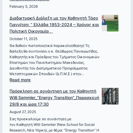
Μιχάλη
Δρουβέλη
February 5, 2026
“Η
Διαδικτυακή Διάλεξη με τον Καθηγητή Τάσο
Σημασία
Γιαννίτση: “ Ελλάδα 1953-2024 – Χρόνος και
της
Πολιτική Οικονομία „
Ψυχολογίας
October 11, 2025
στα
Οικονομικά„
Θα δοθούν πιστοποιητικά παρακολούθησης! Τη
διάλεξη θα συντονίσει ο κ. Θεόδωρος Παναγιωτίδης,
–
Καθηγητής και Πρόεδρος του Τμήματος Οικονομικών
Πέμπτη,
Επιστημών του Πανεπιστημίου Μακεδονίας,
12
Διευθυντής του Διατμηματικού Προγράμματος
Μαρτίου
Μεταπτυχιακών Σπουδών (Δ.Π.Μ.Σ.) στην…
2026
:
Read more
Διαδικτυακή
Πρόσκληση σε συνάντηση με τον Καθηγητή
Διάλεξη
Willi Semmler_”Energy Transition”_Παρασκευή
με
29/8 και ώρα 17:30
τον
Καθηγητή
August 27, 2025
Τάσο
Σας προσκαλούμε σε συνάντηση με
τον Καθηγητή Willi Semmler (New School for Social
Γιαννίτση:
Research, Νέα Υόρκη), με θέμα: “Energy Transition” Η
“