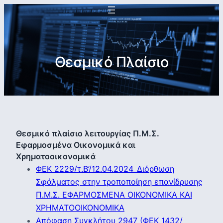
Θεσμικό Πλαίσιο
Θεσμικό πλαίσιο λειτουργίας Π.Μ.Σ.
Εφαρμοσμένα Οικονομικά και
Χρηματοοικονομικά
ΦΕΚ 2229/τ.Β’/12.04.2024_Διόρθωση
Σφάλματος στην τροποποίηση επανίδρυσης
Π.Μ.Σ. ΕΦΑΡΜΟΣΜΕΝΑ ΟΙΚΟΝΟΜΙΚΑ ΚΑΙ
ΧΡΗΜΑΤΟΟΙΚΟΝΟΜΙΚΑ
Απόφαση Συγκλήτου 2947 (ΦΕΚ 1432/