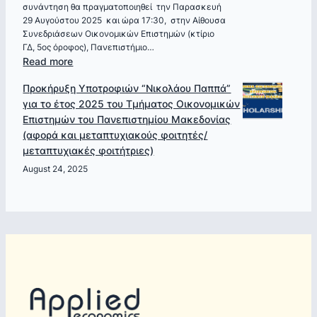
συνάντηση θα πραγματοποιηθεί την Παρασκευή
Ελλάδα
29 Αυγούστου 2025 και ώρα 17:30, στην Αίθουσα
1953-
Συνεδριάσεων Οικονομικών Επιστημών (κτίριο
2024
ΓΔ, 5ος όροφος), Πανεπιστήμιο…
–
:
Read more
Χρόνος
Πρόσκληση
Προκήρυξη Υποτροφιών “Νικολάου Παππά”
και
σε
για το έτος 2025 του Τμήματος Οικονομικών
Πολιτική
συνάντηση
Επιστημών του Πανεπιστημίου Μακεδονίας
Οικονομία
με
(αφορά και μεταπτυχιακούς φοιτητές/
„
τον
μεταπτυχιακές φοιτήτριες)
Καθηγητή
Willi
August 24, 2025
Semmler_”Energy
Transition”_Παρασκευή
29/8
και
ώρα
17:30