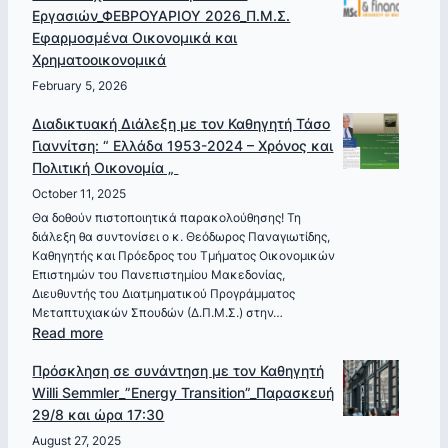
Εργασιών_ΦΕΒΡΟΥΑΡΙΟΥ 2026_Π.Μ.Σ.
2027
τον
Εφαρμοσμένα Οικονομικά και
Καθηγητή
Χρηματοοικονομικά
Μιχάλη
Δρουβέλη
February 5, 2026
“Η
Διαδικτυακή Διάλεξη με τον Καθηγητή Τάσο
Σημασία
Γιαννίτση: “ Ελλάδα 1953-2024 – Χρόνος και
της
Πολιτική Οικονομία „
Ψυχολογίας
October 11, 2025
στα
Οικονομικά„
Θα δοθούν πιστοποιητικά παρακολούθησης! Τη
διάλεξη θα συντονίσει ο κ. Θεόδωρος Παναγιωτίδης,
–
Καθηγητής και Πρόεδρος του Τμήματος Οικονομικών
Πέμπτη,
Επιστημών του Πανεπιστημίου Μακεδονίας,
12
Διευθυντής του Διατμηματικού Προγράμματος
Μαρτίου
Μεταπτυχιακών Σπουδών (Δ.Π.Μ.Σ.) στην…
2026
:
Read more
Διαδικτυακή
Πρόσκληση σε συνάντηση με τον Καθηγητή
Διάλεξη
Willi Semmler_”Energy Transition”_Παρασκευή
με
29/8 και ώρα 17:30
τον
Καθηγητή
August 27, 2025