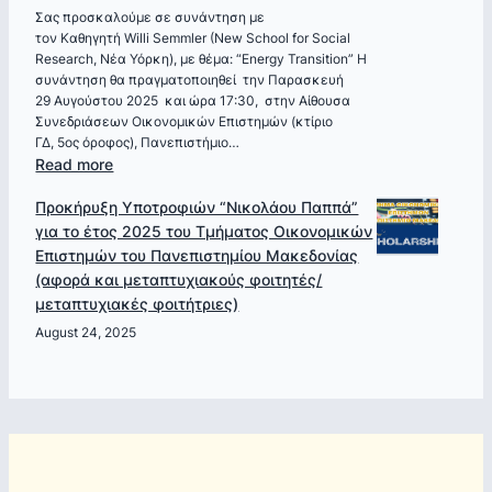
Τάσο
Σας προσκαλούμε σε συνάντηση με
τον Καθηγητή Willi Semmler (New School for Social
Γιαννίτση:
Research, Νέα Υόρκη), με θέμα: “Energy Transition” Η
“
συνάντηση θα πραγματοποιηθεί την Παρασκευή
Ελλάδα
29 Αυγούστου 2025 και ώρα 17:30, στην Αίθουσα
1953-
Συνεδριάσεων Οικονομικών Επιστημών (κτίριο
2024
ΓΔ, 5ος όροφος), Πανεπιστήμιο…
–
:
Read more
Χρόνος
Πρόσκληση
Προκήρυξη Υποτροφιών “Νικολάου Παππά”
και
σε
για το έτος 2025 του Τμήματος Οικονομικών
Πολιτική
συνάντηση
Επιστημών του Πανεπιστημίου Μακεδονίας
Οικονομία
με
(αφορά και μεταπτυχιακούς φοιτητές/
„
τον
μεταπτυχιακές φοιτήτριες)
Καθηγητή
Willi
August 24, 2025
Semmler_”Energy
Transition”_Παρασκευή
29/8
και
ώρα
17:30