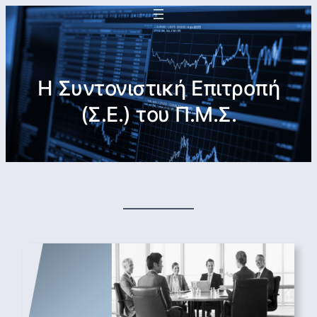
Η Συντονιστική Επιτροπή
(Σ.Ε.) του Π.Μ.Σ.