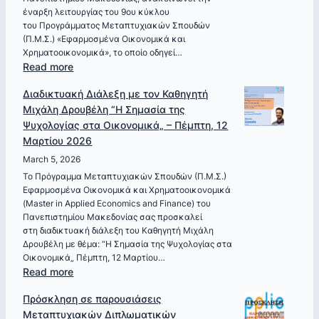
έναρξη λειτουργίας του 9ου κύκλου
του Προγράμματος Μεταπτυχιακών Σπουδών
(Π.Μ.Σ.) «Εφαρμοσμένα Οικονομικά και
Χρηματοοικονομικά», το οποίο οδηγεί…
:
Read more
Έναρξη
Διαδικτυακή Διάλεξη με τον Καθηγητή
Υποβολής
Μιχάλη Δρουβέλη “Η Σημασία της
Αιτήσεων
Ψυχολογίας στα Οικονομικά„ – Πέμπτη, 12
για
Μαρτίου 2026
εισαγωγή
στο
March 5, 2026
Π.Μ.Σ.
Το Πρόγραμμα Μεταπτυχιακών Σπουδών (Π.Μ.Σ.)
Εφαρμοσμένα Οικονομικά και Χρηματοοικονομικά
Εφαρμοσμένα
(Master in Applied Economics and Finance) του
Οικονομικά
Πανεπιστημίου Μακεδονίας σας προσκαλεί
και
στη διαδικτυακή διάλεξη του Καθηγητή Μιχάλη
Χρηματοοικονομικά
Δρουβέλη με θέμα: “Η Σημασία της Ψυχολογίας στα
για
Οικονομικά„ Πέμπτη, 12 Μαρτίου…
το
:
Read more
Ακαδημαϊκό
Διαδικτυακή
Πρόσκληση σε παρουσιάσεις
Έτος
Διάλεξη
Μεταπτυχιακών Διπλωματικών
2026-
με