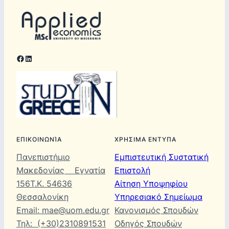
Facebook
LinkedIn
ΕΠΙΚΟΙΝΩΝΊΑ
ΧΡΗΣΙΜΑ ΕΝΤΥΠΑ
Πανεπιστήμιο
Εμπιστευτική Συστατική
Μακεδονίας Εγνατία
Επιστολή
156Τ.Κ. 54636
Αίτηση Υποψηφίου
Θεσσαλονίκη
Υπηρεσιακό Σημείωμα
Email: mae@uom.edu.gr
Κανονισμός Σπουδών
Τηλ: (+30)2310891531
Οδηγός Σπουδών